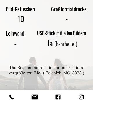
Bild-Retuschen
Großformatdrucke
-
10
Leinwand
USB-Stick mit allen Bildern
-
Ja
(bearbeitet)
Die Bildnummern findet ihr unter jedem
vergrößerten Bild ( Beispiel: IMG_3333 )
Bei jeglicher Veröffentlichung der
Bilder ist die Namensnennung
dieser Website anzugeben.
Beispiel: Fotograf: Tino Website: